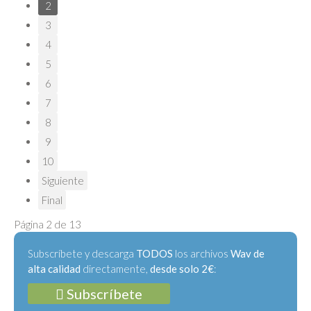
2
3
4
5
6
7
8
9
10
Siguiente
Final
Página 2 de 13
Subscríbete y descarga
TODOS
los archivos
Wav de
alta calidad
directamente,
desde solo 2€
:
Subscríbete