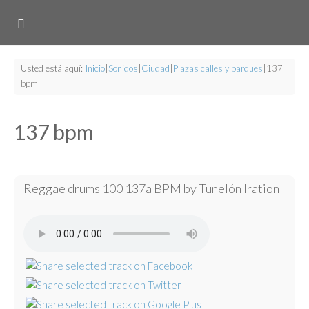
Usted está aquí:
Inicio
|
Sonidos
|
Ciudad
|
Plazas calles y parques
|
137
bpm
137 bpm
Reggae drums 100 137a BPM by Tunelón Iration