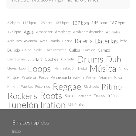
137 bpm
145 bpm
89 bpm
115 bpm
125 bpm
135 bpm
167 bpm
Agua
175 bpm
Amanecer
Ambiente
Ambiente de ciudad
Animales
Baterías
Bateria
Aplausos
Avenida
Aves
Barrio
bebe
Banda
Calles
Bullicio
Caida
Calle estrecha
Camión
Campo
Calle
Drums
Dub
Ciudad
Coches
Carreteras
Cofradía
Loops
Música
Lluvia
loop
Manifestación
Niños
Metal
Parque
Pasajeros
Pasos
Percusión brasileña
Perros
Petardos
Playa
Reggae
Ritmo
Plazas
Puertas
Recorrido
Riachuelo
Roots
Rockers
Suelo
Trenes
Tráfico
Tormenta
Tunelón Iration
Vehículos
Enlaces rápidos
Inicio