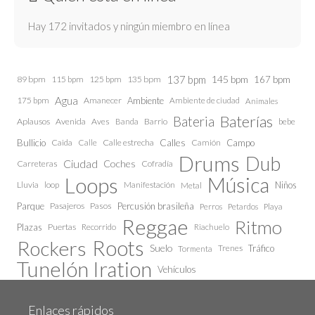
Hay 172 invitados y ningún miembro en línea
137 bpm
145 bpm
89 bpm
115 bpm
125 bpm
135 bpm
167 bpm
Agua
175 bpm
Amanecer
Ambiente
Ambiente de ciudad
Animales
Baterías
Bateria
Aplausos
Avenida
Aves
Barrio
bebe
Banda
Calles
Bullicio
Caida
Calle estrecha
Camión
Campo
Calle
Drums
Dub
Ciudad
Coches
Carreteras
Cofradía
Loops
Música
Lluvia
loop
Manifestación
Niños
Metal
Parque
Pasajeros
Pasos
Percusión brasileña
Perros
Petardos
Playa
Reggae
Ritmo
Plazas
Puertas
Recorrido
Riachuelo
Roots
Rockers
Suelo
Trenes
Tráfico
Tormenta
Tunelón Iration
Vehículos
Enlaces rápidos