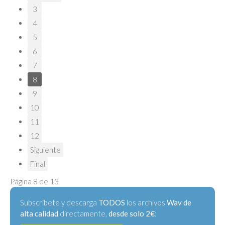
3
4
5
6
7
8
9
10
11
12
Siguiente
Final
Página 8 de 13
Subscríbete y descarga
TODOS
los archivos
Wav de
alta calidad
directamente,
desde solo 2€
: