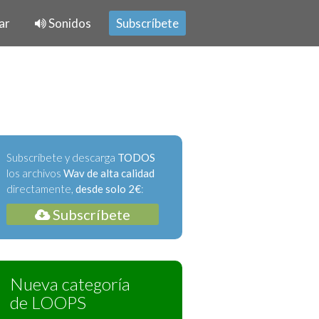
ar
Sonidos
Subscríbete
Subscríbete y descarga
TODOS
los archivos
Wav de alta calidad
directamente,
desde solo 2€
:
Subscríbete
Nueva categoría
de LOOPS