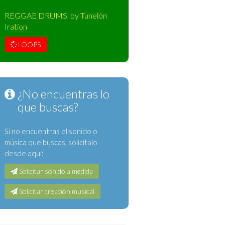
REGGAE DRUMS by Tunelón
Iration
LOOPS
¿No encuentras lo
que buscas?
Si no encuentras el sonido o
música que buscas, solicítalo
desde aquí:
Solicitar sonido a medida
Solicitar creación musical