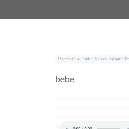
Usted está aquí:
Inicio
|
Sonidos
|
Animales
|
Do
bebe