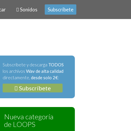
car
Sonidos
Subscríbete
Subscríbete y descarga
TODOS
los archivos
Wav de alta calidad
directamente,
desde solo 2€
:
Subscríbete
Nueva categoría
de LOOPS