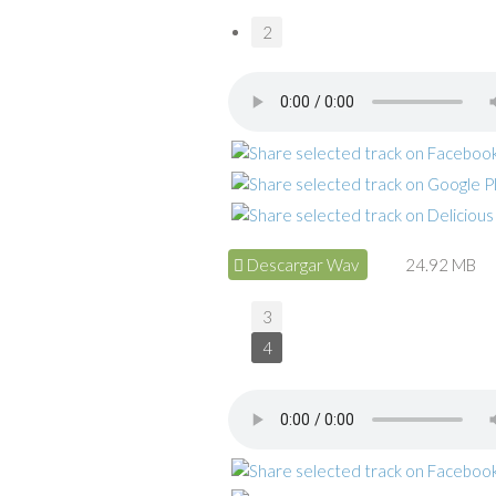
2
Descargar Wav
24.92 MB
3
4