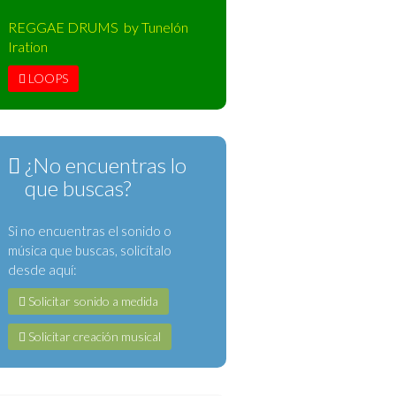
REGGAE DRUMS by Tunelón
Iration
LOOPS
¿No encuentras lo
que buscas?
Si no encuentras el sonido o
música que buscas, solicítalo
desde aquí:
Solicitar sonido a medida
Solicitar creación musical