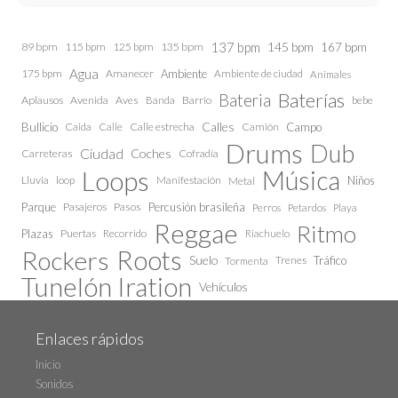
137 bpm
145 bpm
89 bpm
115 bpm
125 bpm
135 bpm
167 bpm
Agua
175 bpm
Amanecer
Ambiente
Ambiente de ciudad
Animales
Baterías
Bateria
Aplausos
Avenida
Aves
Barrio
bebe
Banda
Calles
Bullicio
Caida
Calle estrecha
Camión
Campo
Calle
Drums
Dub
Ciudad
Coches
Carreteras
Cofradía
Loops
Música
Lluvia
loop
Manifestación
Niños
Metal
Parque
Pasajeros
Pasos
Percusión brasileña
Perros
Petardos
Playa
Reggae
Ritmo
Plazas
Puertas
Recorrido
Riachuelo
Roots
Rockers
Suelo
Trenes
Tráfico
Tormenta
Tunelón Iration
Vehículos
Enlaces rápidos
Inicio
Sonidos