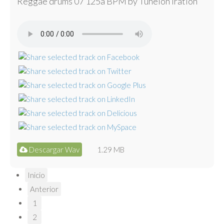
Reggae drums 07 125a BPM by Tunelón Iration
Descargar Wav
1.29 MB
Inicio
Anterior
1
2