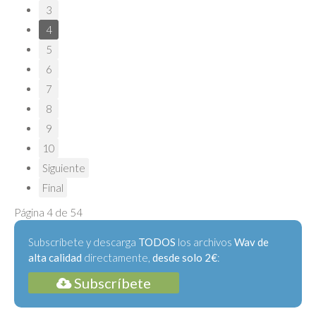
3
4
5
6
7
8
9
10
Siguiente
Final
Página 4 de 54
Subscríbete y descarga
TODOS
los archivos
Wav de
alta calidad
directamente,
desde solo 2€
:
Subscríbete