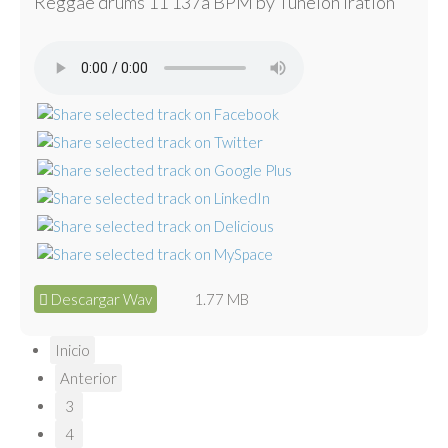
Reggae drums 11 137a BPM by Tunelón Iration
Descargar Wav
1.77 MB
Inicio
Anterior
3
4