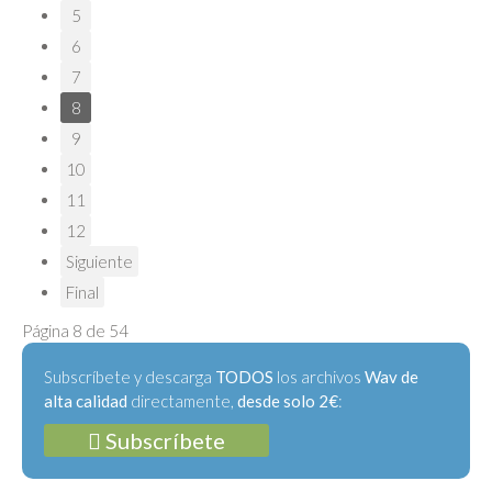
5
6
7
8
9
10
11
12
Siguiente
Final
Página 8 de 54
Subscríbete y descarga
TODOS
los archivos
Wav de
alta calidad
directamente,
desde solo 2€
:
Subscríbete