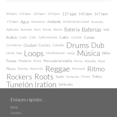
137 bpm
145 bpm
89 bpm
115 bpm
125 bpm
135 bpm
167 bpm
Agua
175 bpm
Amanecer
Ambiente
Ambiente de ciudad
Animales
Baterías
Bateria
Aplausos
Avenida
Aves
Barrio
bebe
Banda
Calles
Bullicio
Caida
Calle estrecha
Camión
Campo
Calle
Drums
Dub
Ciudad
Coches
Carreteras
Cofradía
Loops
Música
Lluvia
loop
Manifestación
Niños
Metal
Parque
Pasajeros
Pasos
Percusión brasileña
Perros
Petardos
Playa
Reggae
Ritmo
Plazas
Puertas
Recorrido
Riachuelo
Roots
Rockers
Suelo
Trenes
Tráfico
Tormenta
Tunelón Iration
Vehículos
Enlaces rápidos
Inicio
Sonidos